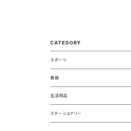
CATEGORY
スポーツ
ゴルフ
食器
アクセサリー
コースター
生活用品
コルクコースター
衛生用品・介護用品
ステーショナリー
マスクフォルダー
小物
ブックマーク